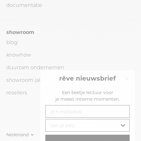
documentatie
showroom
blog
knowhow
duurzam ondernemen
rêve nieuwsbrief
showroom (alleen op
afspraak
)
resellers
Een beetje lectuur voor
je
meest intieme momenten.
je e-mailadres
ben je een...
Munteenheid
Nederland