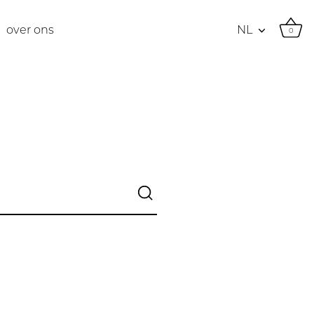
Munteenheid
over ons
NL
0