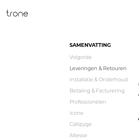
Doorgaan
naar
artikel
SAMENVATTING
Volgorde
Leveringen & Retouren
Installatie & Onderhoud
Betaling & Facturering
Professionelen
Icone
Callipyge
Altesse