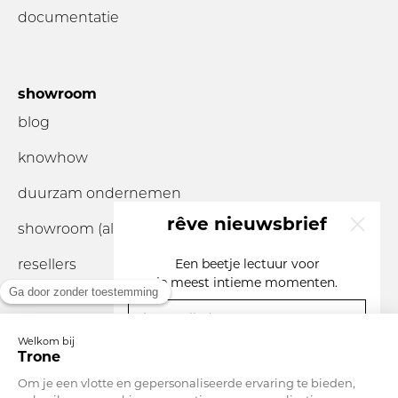
documentatie
showroom
blog
knowhow
duurzam ondernemen
rêve nieuwsbrief
showroom (alleen op
afspraak
)
resellers
Een beetje lectuur voor
je
meest intieme momenten.
je e-mailadres
ben je een...
Munteenheid
Nederland