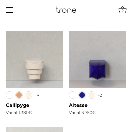
0
Doorgaan
naar
artikel
+4
+2
Callipyge
Altesse
Vanaf
1.380€
Vanaf
3.750€