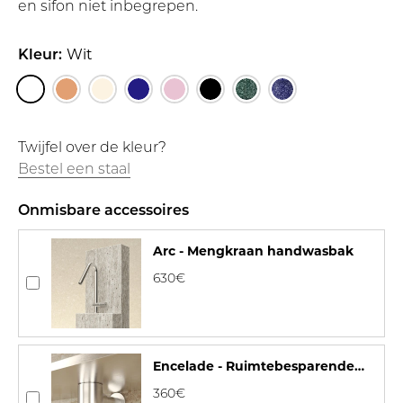
en sifon niet inbegrepen.
Kleur:
Wit
Twijfel over de kleur?
Bestel een staal
Onmisbare accessoires
Arc - Mengkraan handwasbak
630€
Encelade - Ruimtebesparende
sifon
360€