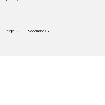
Munteenheid
België
Taal
Nederlands