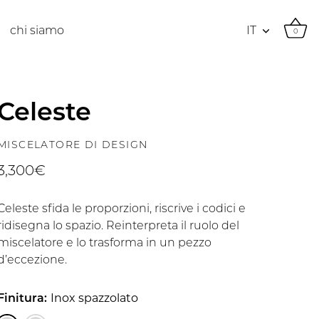
Valuta
chi siamo
IT
0
Celeste
MISCELATORE DI DESIGN
3,300€
Celeste sfida le proporzioni, riscrive i codici e
ridisegna lo spazio. Reinterpreta il ruolo del
miscelatore e lo trasforma in un pezzo
d’eccezione.
Finitura:
Inox spazzolato