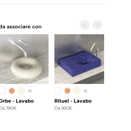
da associare con
+5
+5
Orbe - Lavabo
Rituel - Lavabo
Da
780€
Da
900€