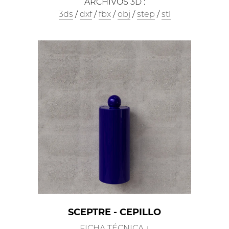
ARCHIVOS 3D :
3ds
/
dxf
/
fbx
/
obj
/
step
/
stl
SCEPTRE - CEPILLO
FICHA TÉCNICA ↓