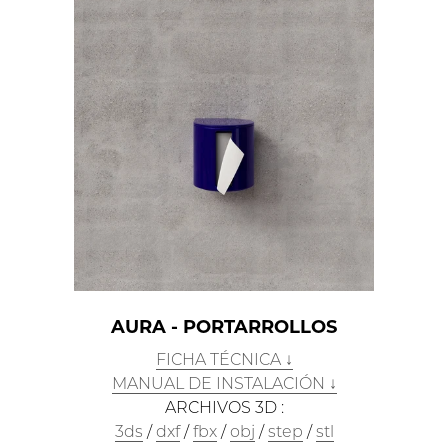
AURA - PORTARROLLOS
FICHA TÉCNICA ↓
MANUAL DE INSTALACIÓN ↓
ARCHIVOS 3D :
3ds
/
dxf
/
fbx
/
obj
/
step
/
stl