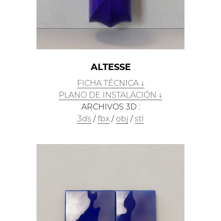
ALTESSE
FICHA TÉCNICA ↓
PLANO DE INSTALACIÓN ↓
ARCHIVOS 3D :
3ds
/
fbx
/
obj
/
stl