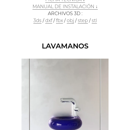
MANUAL DE INSTALACIÓN ↓
ARCHIVOS 3D :
3ds
/
dxf
/
fbx
/
obj
/
step
/
stl
LAVAMANOS