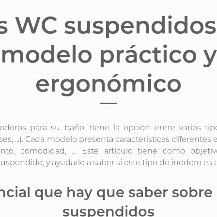
s WC suspendidos:
modelo práctico y
ergonómico
odoros para su baño, tiene la opción entre varios 
s, ...). Cada modelo presenta características diferentes
ento, comodidad, … Este artículo tiene como objetivo
uspendido, y ayudarle a saber si este tipo de inodoro es e
ncial que hay que saber sobre
suspendidos