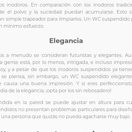
os inodoros. En comparación con los inodoros tradic
de el polvo y la suciedad puedan acumularse. Esto si
n simple trapeador para limpiarlos. Un WC suspendido pue
n mínimo esfuerzo.
Elegancia
os a menudo se consideran futuristas y elegantes. A
la gente está, por lo menos, intrigada, e incluso impre
hoy, y a pesar de que los inodoros suspendidos ya tiene
se piensa, sin embargo, un WC suspendido elegant
 causa una buena impresión. Y si eres perfeccionist
ia de la elegancia, ¡opta por los sin rebosadero!
ida en la pared se puede ajustar en altura para c
ndidos no presentan problemas particulares para diseñ
o una persona que quizás no pueda agacharse muy bajo.