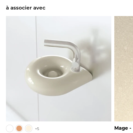
à associer avec
Mage - 
+5