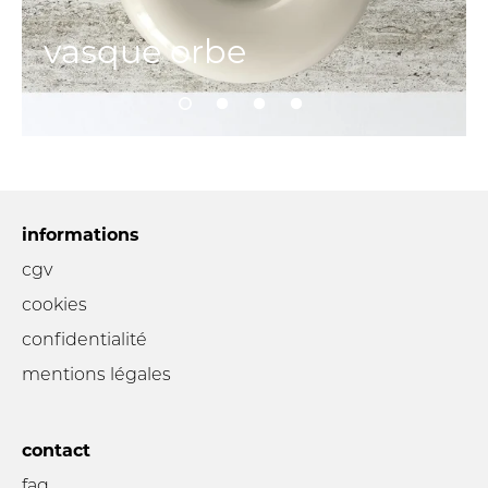
vasque orbe
informations
cgv
cookies
confidentialité
mentions légales
contact
faq