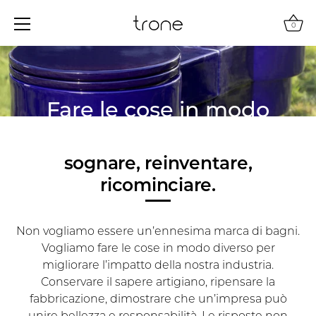
0
Salta
al
contenuto
Fare le cose in modo
diverso
sognare, reinventare,
I nostri impegni presso Trone.
ricominciare.
Non vogliamo essere un’ennesima marca di bagni.
Vogliamo fare le cose in modo diverso per
migliorare l’impatto della nostra industria.
Conservare il sapere artigiano, ripensare la
fabbricazione, dimostrare che un’impresa può
unire bellezza e responsabilità. Le risposte non