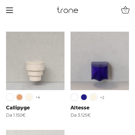
0
Salta
al
contenuto
+4
+2
Callipyge
Altesse
Da
1.150€
Da
3.125€