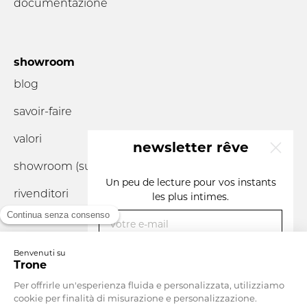
documentazione
showroom
blog
savoir-faire
valori
newsletter rêve
showroom (su
appuntamento
)
x
Un peu de lecture pour vos instants
rivenditori
les plus intimes.
votre e-mail
vous êtes un
Valuta
Svizzera
Lingua
Italiano
S'INSCRIRE