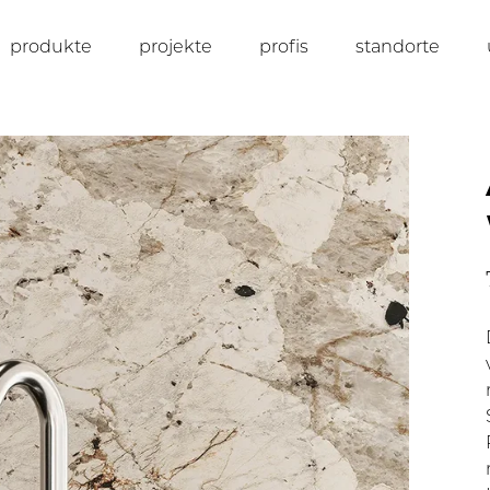
produkte
projekte
profis
standorte