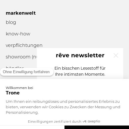
markenwelt
blog
know-how
verpflichtungen
rêve newsletter
showroom (nur nach
Terminvereinbarung
)
händler
Ein bisschen Lesestoff für
Ihre intimsten Momente.
Ihre E-Mail
Sie sind eine...
Währung
Deutschland
ANMELDEN
Mit Ihrer Anmeldung stimmen Sie dem Erhalt unserer