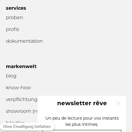
services
proben
profis
dokumentation
markenwelt
blog
know-how
verpflichtungen
newsletter rêve
showroom (nur nach
Terminvereinbarung
)
x
Un peu de lecture pour vos instants
händler
les plus intimes.