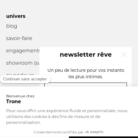
univers
blog
savoir-faire
engagements
newsletter rêve
showroom (sur
rendez-vous
)
x
Un peu de lecture pour vos instants
revendeurs
les plus intimes.
votre e-mail
vous êtes un
Devise
Monaco
Langue
Français
S'INSCRIRE
En m'abonnant, j'accepte que Trone traite mes données personnelles