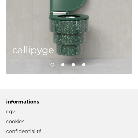
callipyge
informations
cgv
cookies
confidentialité