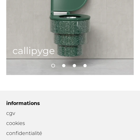
callipyge
informations
cgv
cookies
confidentialité