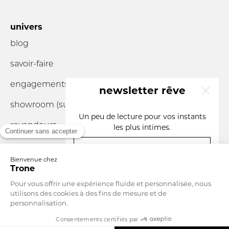
univers
blog
savoir-faire
engagements
newsletter rêve
showroom (sur
rendez-vous
)
x
Un peu de lecture pour vos instants
revendeurs
les plus intimes.
votre e-mail
vous êtes un
Devise
France
Langue
Français
S'INSCRIRE
En m'abonnant, j'accepte que Trone traite mes données personnelles