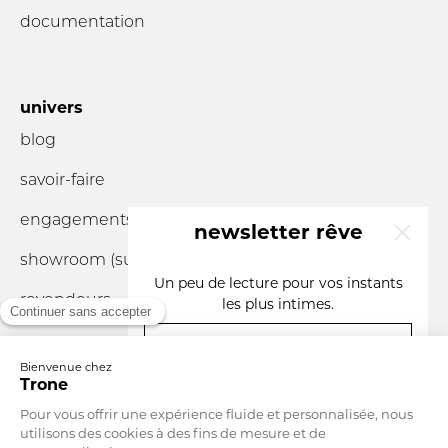
documentation
univers
blog
savoir-faire
engagements
newsletter rêve
showroom (sur
rendez-vous
)
x
Un peu de lecture pour vos instants
revendeurs
les plus intimes.
votre e-mail
vous êtes un
Devise
France
Langue
Français
S'INSCRIRE