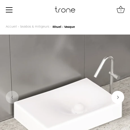
0
Passer
Accueil
›
lavabos & mitigeurs
›
Rituel - Vasque
au
contenu