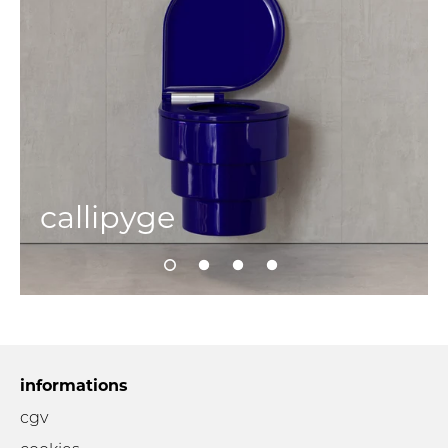
callipyge
informations
cgv