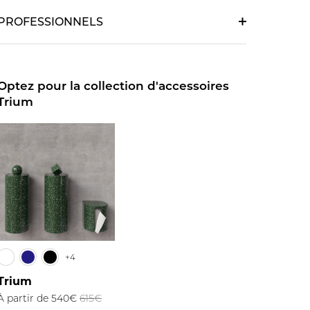
PROFESSIONNELS
Optez pour la collection d'accessoires
Trium
+4
Trium
À partir de
540€
615€