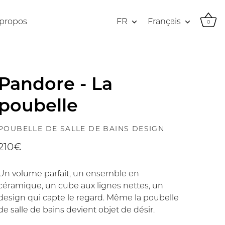
Devise
Langue
 propos
FR
Français
0
Pandore - La
poubelle
POUBELLE DE SALLE DE BAINS DESIGN
210€
Un volume parfait, un ensemble en
céramique, un cube aux lignes nettes, un
design qui capte le regard. Même la poubelle
de salle de bains devient objet de désir.