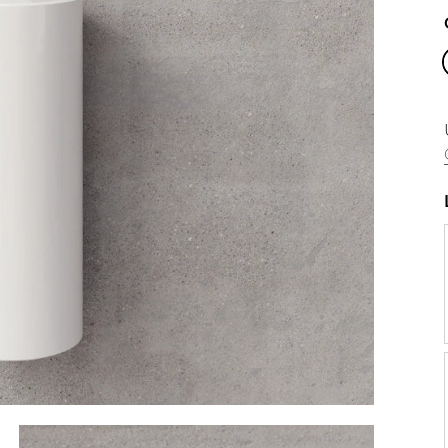
eu
Noir
Rose
Écaillé Vert
Écaillé Bleu
Pêche
Crème