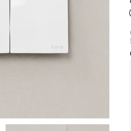
che
Crème
Bleu
Rose
Noir
Écaillé Vert
Écaillé Bleu