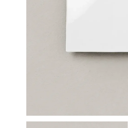
Blanc
Pê