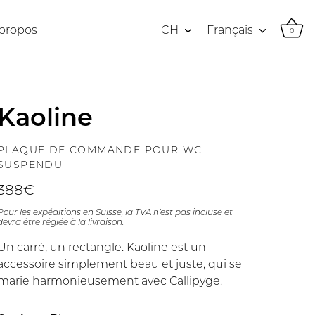
Devise
Langue
 propos
CH
Français
0
Kaoline
PLAQUE DE COMMANDE POUR WC
SUSPENDU
388€
Pour les expéditions en Suisse, la TVA n’est pas incluse et
devra être réglée à la livraison.
Un carré, un rectangle. Kaoline est un
accessoire simplement beau et juste, qui se
marie harmonieusement avec Callipyge.