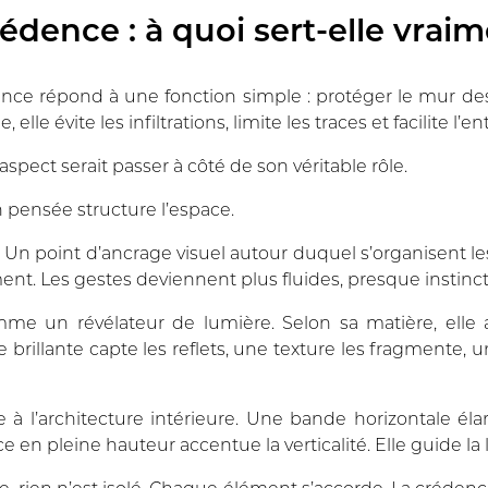
rédence : à quoi sert-elle vraim
édence répond à une fonction simple : protéger le mur des
elle évite les infiltrations, limite les traces et facilite l’en
 aspect serait passer à côté de son véritable rôle.
pensée structure l’espace.
. Un point d’ancrage visuel autour duquel s’organisent le
ent. Les gestes deviennent plus fluides, presque instincti
mme un révélateur de lumière. Selon sa matière, elle 
e brillante capte les reflets, une texture les fragmente, u
pe à l’architecture intérieure. Une bande horizontale éla
 en pleine hauteur accentue la verticalité. Elle guide la
e, rien n’est isolé. Chaque élément s’accorde. La créden