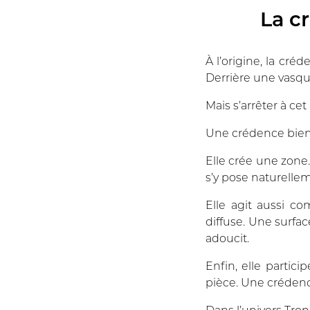
La c
À l’origine, la cr
Derrière une vasque, 
Mais s’arrêter à cet
Une crédence bien 
Elle crée une zone
s’y pose naturellem
Elle agit aussi co
diffuse. Une surfac
adoucit.
Enfin, elle partici
pièce. Une crédence
Dans l’univers Tron