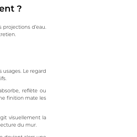
ent ?
 projections d’eau.
tretien.
s usages. Le regard
fs.
absorbe, reflète ou
ne finition mate les
rgit visuellement la
 lecture du mur.
ce devient alors une