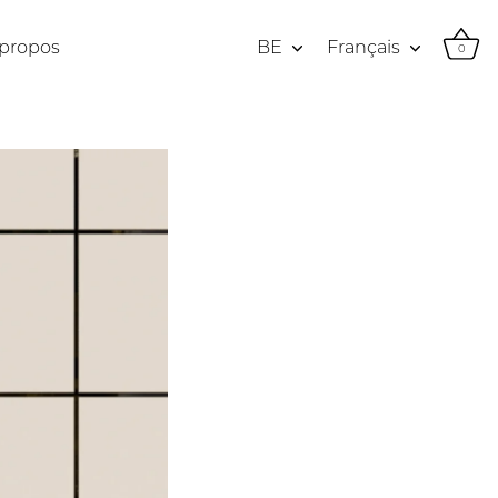
Devise
Langue
 propos
BE
Français
0