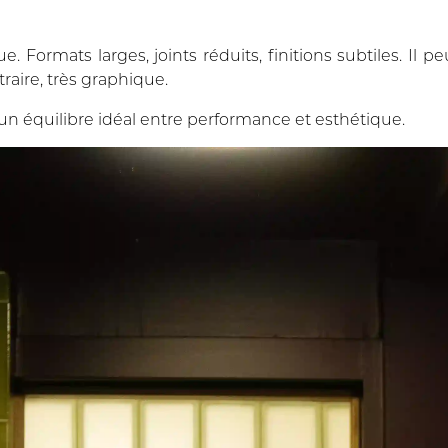
lue. Formats larges, joints réduits, finitions subtiles. Il 
traire, très graphique.
re un équilibre idéal entre performance et esthétique.