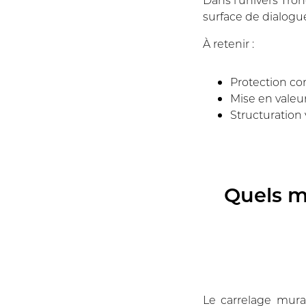
surface de dialogue
À retenir :
Protection con
Mise en valeu
Structuration 
Quels m
Le carrelage mural