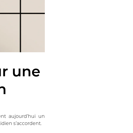
ur une
n
ent aujourd’hui un
tidien s’accordent.