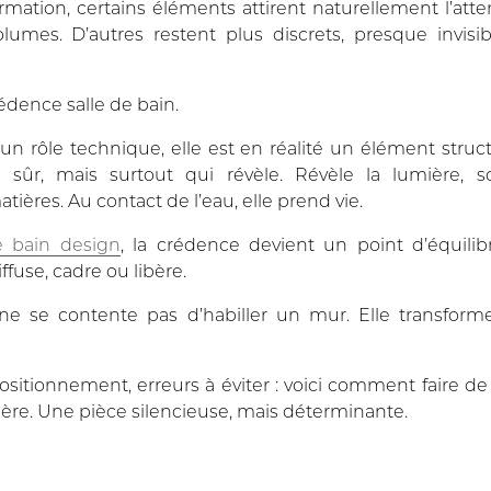
mation, certains éléments attirent naturellement l’atten
volumes. D’autres restent plus discrets, presque invis
édence salle de bain
.
un rôle technique, elle est en réalité un élément struc
 sûr, mais surtout qui révèle. Révèle la lumière, so
ères. Au contact de l’eau, elle prend vie.
e bain design
, la crédence devient un point d’équilib
ffuse, cadre ou libère.
e ne se contente pas d’habiller un mur. Elle transform
 positionnement, erreurs à éviter : voici comment faire d
ière. Une pièce silencieuse, mais déterminante.